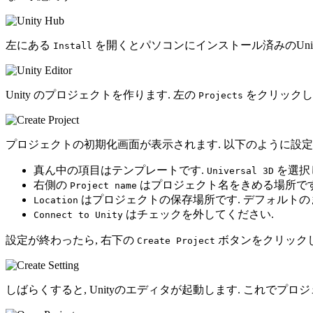
左にある
を開くとパソコンにインストール済みのUnity
Install
Unity のプロジェクトを作ります. 左の
をクリックして
Projects
プロジェクトの初期化画面が表示されます. 以下のように設定
真ん中の項目はテンプレートです.
を選択
Universal 3D
右側の
はプロジェクト名をきめる場所です
Project name
はプロジェクトの保存場所です. デフォルトの
Location
はチェックを外してください.
Connect to Unity
設定が終わったら, 右下の
ボタンをクリックし
Create Project
しばらくすると, Unityのエディタが起動します. これでプ