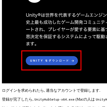
ログインを求められたら, 適当なアカウントで登録します.
登録が完了したら,
(Macの人は
UnityHubSetup-x64.exe
Unity