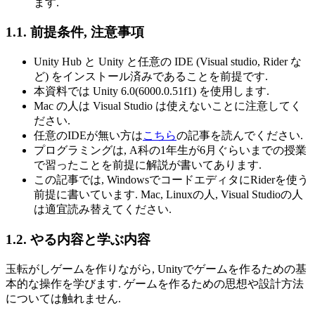
ます.
1.1. 前提条件, 注意事項
Unity Hub と Unity と任意の IDE (Visual studio, Rider な
ど) をインストール済みであることを前提です.
本資料では Unity 6.0(6000.0.51f1) を使用します.
Mac の人は Visual Studio は使えないことに注意してく
ださい.
任意のIDEが無い方は
こちら
の記事を読んでください.
プログラミングは, A科の1年生が6月ぐらいまでの授業
で習ったことを前提に解説が書いてあります.
この記事では, WindowsでコードエディタにRiderを使う
前提に書いています. Mac, Linuxの人, Visual Studioの人
は適宜読み替えてください.
1.2. やる内容と学ぶ内容
玉転がしゲームを作りながら, Unityでゲームを作るための基
本的な操作を学びます. ゲームを作るための思想や設計方法
については触れません.