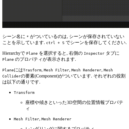
シーン名に
がついているのは, シーンが保存されていない
*
ことを示しています.
でシーンを保存してください.
ctrl + S
Hierarchyで
を選択すると, 右側の
タブに
Plane
Inspector
のプロパティが表示されます.
Plane
には
,
,
,
Plane
Trasform
Mesh Filter
Mesh Renderer
Mesh
の要素(Component)がついています. それぞれの役割
Collider
は以下の通りです.
Transform
座標や傾きといった3D空間の位置情報プロパテ
ィ
,
Mesh Filter
Mesh Renderer
レンダリングに関するプロパティ