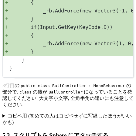
{
_rb.
AddForce
(
new
Vector3
(
-
1
, 
0
}
if
(Input.
GetKey
(KeyCode.D))
{
_rb.
AddForce
(
new
Vector3
(
1
, 
0
,
}
}
}
3行目の
の
public class BallController : MonoBehaviour
部分で,
の後が
になっていることを確
class
BallController
認してください. 大文字小文字, 全角半角の違いにも注意して
ください.
コピペ用 (初めての人はコピペせずに写経したほうがいい
かも)
5.3. スクリプトを Sphere にアタッチする