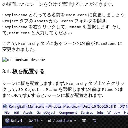
の場面ごとにシーンを分けて管理することができます.
となってる名前を
に変更しましょう.
SampleScene
MainScene
タブの
から
フォルダを開き,
Project
Assets
Scenes
を右クリックして,
を選択します. そし
SampleScene
Rename
て,
と入力してください.
MainScene
これで,
タブにあるシーンの名前が
に
Hierarchy
MainScene
変更されました.
3.1. 板を配置する
シーンに板を配置します. まず,
タブ上で右クリッ
Hierarchy
クして,
→
を選択します(名前は
のま
3D Object
Plane
Plane
までOKです). すると, シーンに板が配置されます.