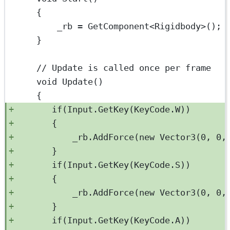
{
_rb 
=
GetComponent
<
Rigidbody
>();
}
// Update is called once per frame
void
Update
()
{
if
(Input.
GetKey
(KeyCode.W))
{
_rb.
AddForce
(
new
Vector3
(
0
, 
0
,
}
if
(Input.
GetKey
(KeyCode.S))
{
_rb.
AddForce
(
new
Vector3
(
0
, 
0
,
}
if
(Input.
GetKey
(KeyCode.A))