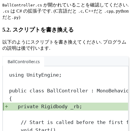
が開かれていることを確認してください.
BallController.cs
は C# の拡張子です. (C言語だと
, C++だと
, python
.cs
.c
.cpp
だと
)
.py
5.2. スクリプトを書き換える
以下のようにスクリプトを書き換えてください. プログラム
の説明は後で行います.
BallController.cs
using
UnityEngine
;
public
class
BallController
 : 
MonoBehavio
{
private
Rigidbody
_rb
;
// Start is called before the first f
void
Start
()